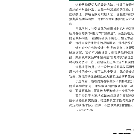
这种从微观切入的设计方法，打破了传统包
受到的不只是外观，更是一种沉浸式的体验。
丝绸纹理，并结合激光雕刻工艺，使触觉与视
预判其品质与调性。这种“视觉即体验”的设计
略。
与此同时，社交媒体的传播机制也对包装设
往具备强烈的“冲击力”与“辨识度”。而微距
的包装特写图，在微距镜头下展现出如艺术品
应。这种自发传播带来的品牌曝光，远比传统广
针对企业在包装设计中常见的痛点，微距视觉
解决方案。我们不只做设计，更帮助品牌梳理
如，某新锐茶饮品牌希望传递“自然本真”的理
材与哑光烫印工艺，在包装上还原出近乎真实的
值得注意的是，这一设计范式并非仅适用于
用户粘性的企业，都可以从中受益。无论是食
功夫，就能借助微距视觉的力量实现品牌价值的
长远来看，随着消费者审美水平的持续提升，
的重要组成部分。那些能够驾驭微观美学、融
机。而微距视觉，正是致力于推动这一变革的专
我们专注于为追求卓越的品牌提供高端包装
技手段还原真实质感，打造兼具艺术性与商业价
决定高级感”的设计伙伴，不妨联系我们的团队
17723342546