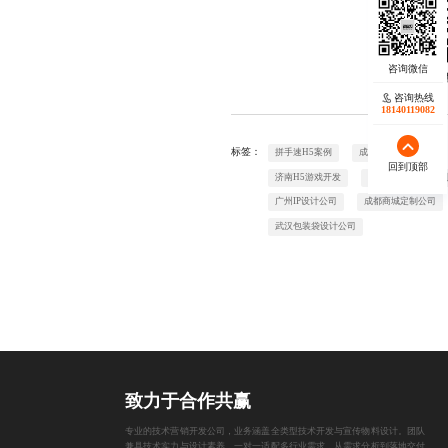
欢迎
咨询热线
18140119082
标签：
拼手速H5案例
成都公众号定制开发
回到顶部
济南H5游戏开发
上海抖音小程序定
广州IP设计公司
成都商城定制公司
武汉包装袋设计公司
致力于合作共赢
专业的技术营销开发公司，业务涵盖全类型技术开发与宣传物料设计。团队
兼具技术实力与设计素养，一对一适配多行业需求，从需求分析到落地交付