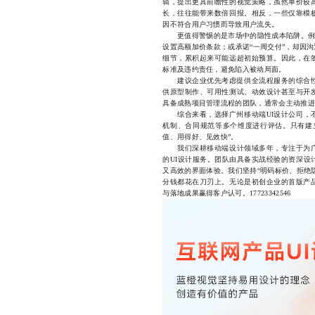
辑，提出更具前瞻性的视觉策略，虽然单价较
长，往往能带来数倍回报。相反，一些仅靠模
因不符合用户习惯而导致用户流失。
更值得警惕的是市场中的隐性成本陷阱。例如
设置高额加价条款；或承诺“一周交付”，却因
细节，累积起来可能远超初始预算。因此，在
标准及违约责任，避免陷入被动局面。
建议企业优先考虑提供全流程服务的综合性设
供原型制作、可用性测试、动效设计甚至与开
具备成熟项目管理流程的团队，通常会主动推进
综合来看，选择广州移动端UI设计公司，不
机制、合同规范等多个维度进行评估。只有建
值、用得好、见效快”。
我们深耕移动端设计领域多年，专注于为广
的UI设计服务。团队由具备实战经验的资深设
又高效的界面体验。我们坚持“明码标价、拒绝
分钱都花在刀刃上。无论是初创企业的首版产
与落地成果赢得客户认可。17723342546