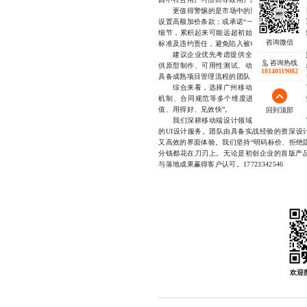
更值得警惕的是市场中的隐性成本陷阱。例如
设置高额加价条款；或承诺“一周交付”，却因
细节，累积起来可能远超初始预算。因此，在
标准及违约责任，避免陷入被动局面。
建议企业优先考虑提供全流程服务的
综合
咨询热线
供原型制作、可用性测试、动效设计甚至与开
18140119082
具备成熟项目管理流程的团队，通常会主动推进
综合来看，选择广州移动端UI设计公司，不
机制、合同规范等多个维度进行评估。只有建
值、用得好、见效快”。
回到顶部
我们深耕移动端设计领域多年，专注于为广
的UI设计服务。团队由具备实战经验的资深设
又高效的界面体验。我们坚持“明码标价、拒绝
分钱都花在刀刃上。无论是初创企业的首版产
与落地成果赢得客户认可。17723342546
欢迎