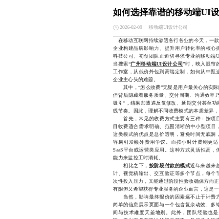
如何选择靠谱的移动端UI
移动端UI设计公司
2026-02-09
在移动互联网持续渗透各行各业的今天，一款优
企业构建品牌影响力、提升用户转化率的核心
科技公司、初创团队正迫切寻求专业的移动端U
当搜索“
广州移动端UI设计公司
”时，映入眼帘
工作室，从低价外包到高端定制，如何从中甄
企业主心头的难题。
其中，“怎么收费”无疑是用户最关心的实际
但背后隐藏着服务质量、交付周期、沟通效率乃
吸引”，结果却遭遇反复修改、延期交付甚至功
线节奏。因此，理解不同收费模式的本质差异，
首先，常见的收费方式主要有三种：按项目
目收费适合需求明确、范围清晰的中小型项目，
这类模式的优点是总价透明，避免时间无底洞
容易引发额外费用争议。而按小时计费则更适
SaaS平台或运营类应用。这种方式灵活性高
能力来监控工时消耗。
相比之下，
按阶段付款的模式
近年来越来
计、视觉稿输出、交互验证等多个节点，每个
次性投入压力，又能通过阶段性验收确保方向正
有限但又希望获得专业服务的企业而言，这是一
当然，影响最终报价的因素远不止于计费方
简单的信息展示页面与一个包含复杂动效、多
间与技术难度天差地别。此外，团队经验也是