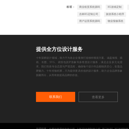
标签：
商业租赁系统源码
H5游戏定制
吉林H5定制公司
旅游系统小程序
用户运营系统源码
物业报修系统
提供全方位设计服务
十年深耕设计领域，致力于为各企业量身打造独特视觉方案。涵盖海报、插
画、长图、SVG、表情包及IP形象等多维度设计服务，满足企业多元化需
求。我们凭借专业态度与严谨流程，确保每个设计作品都独具匠心，彰显品
牌魅力。十年经验积累，只为提供更具价值的设计服务，助力企业品牌形象
脱颖而出，从而有效提高品牌的价值。
联系我们
查看更多
友情链接：
合肥动画课件制作公司
上海3D动画制作公司
开门红H5
H5游戏制作