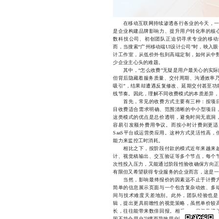
在移动互联网持续渗透各行各业的今天，一款
是企业构建品牌影响力、提升用户转化率的核
数科技公司、初创团队正迫切寻求专业的移动
而，当搜索“广州移动端UI设计公司”时，映
计工作室，从低价外包到高端定制，如何从中
少企业主心头的难题。
其中，“怎么收费”无疑是用户最关心的实际
但背后隐藏着服务质量、交付周期、沟通效率乃
吸引”，结果却遭遇反复修改、延期交付甚至功
线节奏。因此，理解不同收费模式的本质差异，
首先，常见的收费方式主要有三种：按项目
目收费适合需求明确、范围清晰的中小型项目，
这类模式的优点是总价透明，避免时间无底洞
容易引发额外费用争议。而按小时计费则更适
SaaS平台或运营类应用。这种方式灵活性高
能力来监控工时消耗。
相比之下，按阶段付款的模式近年来越来越
计、视觉稿输出、交互验证等多个节点，每个
次性投入压力，又能通过阶段性验收确保方向正
有限但又希望获得专业服务的企业而言，这是一
当然，影响最终报价的因素远不止于计费方
简单的信息展示页面与一个包含复杂动效、多
间与技术难度天差地别。此外，团队经验也是
辑，提出更具前瞻性的视觉策略，虽然单价较
长，往往能带来数倍回报。相反，一些仅靠模
因不符合用户习惯而导致用户流失。