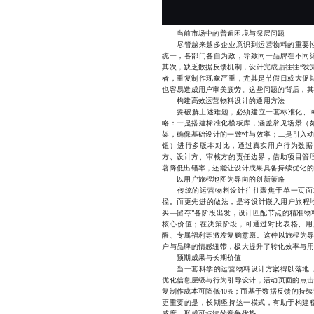
当前市场中的普遍困境与深层问题
尽管越来越多企业意识到运营物料的重要性
统一，各部门各自为政，导致同一品牌在不同
其次，缺乏数据反馈机制，设计完成后往往“发
者，重复制作现象严重，尤其是节假日或大促
也容易造成用户审美疲劳。这些问题的背后，其
构建高效运营物料设计的通用方法
要破解上述难题，必须建立一套标准化、可复
略：一是搭建标准化模板库，涵盖常见场景（
架，确保基础设计的一致性与效率；二是引入动
钮）进行多版本对比，通过真实用户行为数据
方、设计方、审核方的责任边界，借助项目管
著降低出错率，还能让设计成果具备持续优化的
以用户旅程地图为导向的创新策略
传统的运营物料设计往往聚焦于单一页面或
径。而更先进的做法，是将设计嵌入用户旅程地图（U
买—留存”各阶段出发，设计匹配节点的精准物
核心价值；在决策阶段，可通过对比表格、用
醒、专属福利等激发复购意愿。这种以旅程为导
户与品牌的情感纽带，极大提升了转化效率与用
预期成果与长期价值
当一套科学的运营物料设计方案得以落地，
优化信息层级与行为引导设计，活动页面的点击
复制作成本可降低40%；而基于数据反馈的持续
更重要的是，长期坚持这一模式，有助于构建
感度，形成可持续的竞争优势。