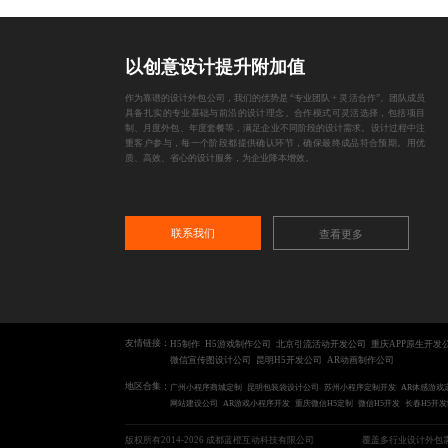
以创意设计提升附加值
作为靠谱的设计外包公司，我们的优势是 “专业团队 + 灵活合作”。团队成员
具备扎实的专业基础与前沿的设计理念。合作模式可灵活选择，包括项目
制、月度外包、年度套餐等，满足企业不同阶段的设计需求。设计过程中注
重客户参与，每一个阶段都提供确认环节，确保最终成品符合预期。用优
质、高效、省心的设计服务，为企业降本增效。
联系我们
查看更多
友情链接：
H5制作
H5游戏制作公司
北京引流活动开发公司
重庆APP原生开发
微信宣传图设计公司
昆明H5开发公司
AR动画制作公司
地区合集：
广州小程序商城定制
昆明包装袋设计公司
苏州小程序定制开发
AR体感游戏
网站建设公司
AR游戏小程序开发
重庆微信H5定制
微信H5开发
长春H5开
版权所有2014-2026 成都蓝橙互动科技有限公司
覆盖多行业设计外包