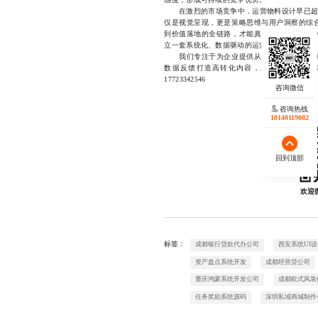
在激烈的市场竞争中，运营物料设计早已超越
仅是视觉呈现，更是策略思维与用户洞察的综
到价值落地的全链路，才能真正释放其潜能。
立一套系统化、数据驱动的运营物料设计体系，
我们专注于为企业提供从策略规划到视觉落
数据反馈打造高转化内容，助力品牌实现精
17723342546
咨询热线
18140119082
回到顶部
欢迎
标签：
成都银行贷款代办公司
西安系统UI
资产盘点系统开发
成都经营贷公司
重庆鸿蒙系统开发公司
成都欧式风装
任务奖励系统源码
深圳私域商城制作