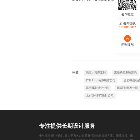
咨询热线
18140119082
回到顶部
欢迎
标签：
淘宝小程序定制
宠物购买系统源码
广州AR小程序制作公司
合肥微信动
昆明SEM优化公司
H5定制开发公司
北京课件PPT设计公司
专注提供长期设计服务
十年深耕设计领域，致力于为各企业量身打造独特视觉方案。涵盖海报、插