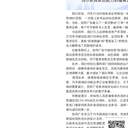
我们深知，汽车行业对精准表达和视觉一致
营销H5页面、一次线上发布会的动态插画，都
性。为此，协同广告建立了一套完整的“三审一
最终定稿，每个环节都有专人负责，确保每一幅
与此同时，我们引入品牌视觉资产库系统，
方式等关键信息进行结构化管理。这意味着，
视觉语言，避免“风格跑偏”或“重复返工”的
也大幅降低了后期维护成本。
在服务模式上，协同广告打破传统“按项目计
据自身需求灵活组合基础插画、动态插画、场景
精细化支出控制。对于预算有限但又希望持续输
此外，我们特别注重跨部门协同机制的运行
缝联动，能够快速响应修改意见，压缩沟通链条
反馈调整方案，极大缩短了项目周期，让企业能
展望未来，随着智能座舱交互界面、自动驾
展，汽车插画的功能边界正在被重新定义。它
感的重要媒介。协同广告将持续优化设计方法论
建更具辨识度和亲和力的数字形象。
有数据显示，持续投入高质量视觉内容的企
普遍实现15%-30%的正向增长。这背后，
更低门槛获得更高价值回报的企业来说，选择
通往成功的第一步。
协同广告专注于汽车插画设计领域，凭借西
牌提供高性价比的设计支持，我们理解汽车行
过标准化流程与灵活资源配置，实现成本控制
画设计合作方，欢迎随时联系，微信同号1772334