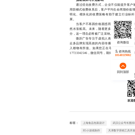
通过优化收费方式，企业不仅能提升客户签
用阶梯式收费体系后，客户平均生命周期价值增
明化、模块化的收费策略有助于建立行业标杆
展。
当客户不再因价格困惑而犹豫，而是基于清
然水涨船高。未来，随着更多企业意识到“合理
分，这一理念必将被广泛采纳。
微距广告专注于虚拟人表情包的设计与落地
众多品牌实现高效的内容传播。我们坚持透明
入都物有所值。如果您正在寻找一家能理解您
咨询热线
17723342546，微信同号，期待与您共同打
18140119082
回到顶部
欢迎
标签：
上海食品包装设计
武汉公众号长图排
H5小游戏制作
天津数字营销工具开