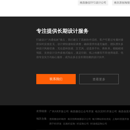
南昌微信SVG设计公司
南京原创海报
专注提供长期设计服务
打破设计“沟通低效”痛点，我们建立了高效协作流程。客户可通过专属对接
群实时反馈意见，设计师快速响应调整，确保需求传递无偏差。团队擅长多
种设计风格切换，无论是科技感、文艺风，还是亲子向、商务风，都能精准
驾驭。支持设计文件多格式输出，满足印刷、线上传播等不同使用场景。凭
借专业实力与贴心服务，成为众多企业长期信赖的设计伙伴。
联系我们
查看更多
友情链接：
广州AR开发公司
南昌微信公众号开发
哈尔滨H5开发公司
南昌创意
地区合集：
贵阳微信H5制作
南京招商画册设计公司
银川网站排名优化
上海H5页面开发
西宁H5开发
北海H5定制
H5定制公司
H5游戏定制公司