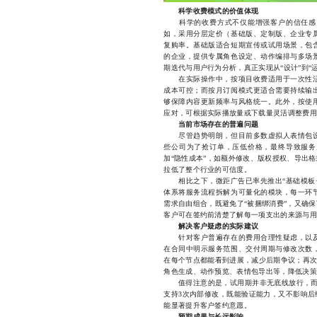
科学收费模式的价值体现
科学的收费方式不仅能增强客户的信任感，
如，采用分层定价（基础版、定制版、企业专
复购率。基础版适合短期宣传或试用场景，包
的企业，提供专属角色设定、动作编排与多场
期迭代与用户行为分析，真正实现从“设计”到“
在实际操作中，按项目收费适用于一次性活
成本可控；而按月订阅模式更适合需要持续输
够保障内容更新频率与风格统一。此外，按使
应对，可根据实际播放量或下载量灵活调整费用
当前市场存在的普遍问题
尽管趋势明朗，但目前多数虚拟人表情包设
些公司为了抢订单，压低价格，最终导致服务
加“隐性成本”，如额外修改、版权授权、导出
拉低了整个行业的可信度。
相比之下，微距广告已率先推出“基础模板+
体系将服务流程拆解为可量化的模块，每一环
需求自由组合，既避免了“被捆绑消费”，又确
客户可在签约前清楚了解每一项支出的来源与用
解决客户疑虑的实际建议
针对客户普遍存在的费用合理性疑虑，以及
在合同中明示服务范围、交付周期与修改次数
在每个节点都能看到进展，减少后期争议；再次
角色生成、动作预览、表情包导出等，降低决策
值得注意的是，试用期并非无底线放行，而是
支持3次内部修改，既能验证能力，又不影响后
能显著提升客户签约意愿。
预期成果与长远影响