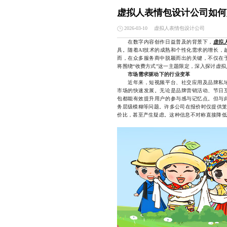
虚拟人表情包设计公司如何
虚拟人表情包设计公司
2026-03-10
在数字内容创作日益普及的背景下，
虚拟
具。随着AI技术的成熟和个性化需求的增长，
而，在众多服务商中脱颖而出的关键，不仅在
将围绕“收费方式”这一主题限定，深入探讨虚
市场需求驱动下的行业变革
近年来，短视频平台、社交应用及品牌私域
市场的快速发展。无论是品牌营销活动、节日
包都能有效提升用户的参与感与记忆点。但与
务层级模糊等问题。许多公司在报价时仅提供笼
价比，甚至产生疑虑。这种信息不对称直接降低