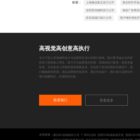
标签：
上海微信推文设计公司
南京软件开发
深圳宣传物料设计公司
南昌广告牌设
苏州高端UI设计公司
用户增长系统开
高视觉高创意高执行
专注于线上营销物料设计与品牌宣传设计的两大领域。我们秉承做企业内部
的设计部的核心理念，致力于为品牌提供长期、持续的设计服务，创造卓越
价值。无论是线上营销所需的新颖创意，还是线下宣传所需的经典设计，我
们都能精准把握，满足品牌多样化需求。通过专业设计，我们助力品牌在市
场中脱颖而出，实现商业目标。
联系我们
查看更多
友情链接：
微信H5游戏制作公司
广州H5定制
昆明3D体感游戏开发
贵阳GEO
武汉企业微信代开发公司
哈尔滨H5游戏定制
体感游戏系统定制
深圳