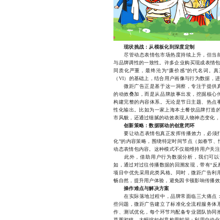
现状挑战：从模板化到深度定制
尽管动态表情包市场热度持续上升，但当前
与品牌调性的一致性。许多企业购买现成表情包
同质化严重，最终沦为“廉价感”的代名词。
（VI）的基础上，结合用户画像与行为数据，
微距广告正是基于这一洞察，专注于提供真
的动效叠加，而是从品牌故事出发，挖掘核心
构建完整的内容体系。无论是节日主题、热点
性化输出。比如为一家上海本土餐饮品牌打造的
市风貌，还通过细腻的动效表现人物神态变化，
创新策略：数据驱动的创意闭环
要让动态表情包真正发挥传播效力，必须打破
化”的内容策略，围绕特定时间节点（如春节、
动态表情包内容。这种模式不仅能维持用户关注
此外，借助用户行为数据分析，我们可以预
如，通过对过往传播数据的回溯发现，带有“反
项目中优先采用此类风格。同时，微距广告利
畅自然，提升用户体验，避免因卡顿影响传播效
操作难点与解决方案
在实际落地过程中，品牌常面临三大痛点：
些问题，微距广告建立了标准化全流程服务体
作、测试优化，每个环节均配备专业团队协同推
草图初稿，大幅缩短创意构思时间；利用自动化