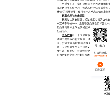
更重要的是，我们提供完整的投放监测机制
转发路径等关键指标，帮助品牌评估传播成效，
反馈”的闭环管理，使得每一次动态表情包定制
预期成果与未来展望
根据过往案例验证，经过深度定制的动态表情
户互动率增长50%，显著增强品牌在目标受众
塑品牌与用户之间的沟通范式——从单向宣传
化的方向。
微距广告
致力于为品牌提供从创意策划到
术能力与丰富的行业经验，助力企业在激烈的
理，打造兼具趣味性与传播力的专属表情内容
景。无论您需要的是节日限定款、品牌联名款
身打造。如果您正在寻找专业的动态表情包定制合作
咨询热线
间为您提供定制化方案与技术支持。
18140119082
回到顶部
欢迎