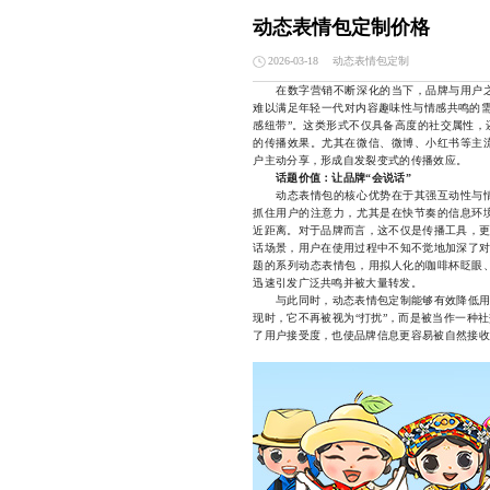
动态表情包定制价格
动态表情包定制
2026-03-18
在数字营销不断深化的当下，品牌与用户之
难以满足年轻一代对内容趣味性与情感共鸣的
感纽带”。这类形式不仅具备高度的社交属性，
的传播效果。尤其在微信、微博、小红书等主
户主动分享，形成自发裂变式的传播效应。
话题价值：让品牌“会说话”
动态表情包的核心优势在于其强互动性与情
抓住用户的注意力，尤其是在快节奏的信息环
近距离。对于品牌而言，这不仅是传播工具，更
话场景，用户在使用过程中不知不觉地加深了对
题的系列动态表情包，用拟人化的咖啡杯眨眼
迅速引发广泛共鸣并被大量转发。
与此同时，动态表情包定制能够有效降低用户
现时，它不再被视为“打扰”，而是被当作一种
了用户接受度，也使品牌信息更容易被自然接收