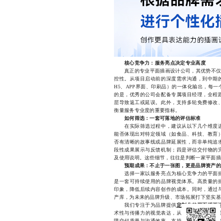
核心竞争力：服务亮点决定专业高度
真正的专业平面插画设计公司，其优势不仅仅
控性。从项目启动前的深度需求沟通，到中期
H5、APP界面、印刷品）的一体化输出，每
的是，优秀的公司会配备专属项目经理，全程
层导致返工或延误。此外，支持多轮免费修改
衡量服务专业度的重要指标。
如何筛选：一套可落地的评估标准
在实际筛选过程中，建议从以下几个维度进
能否体现出对特定领域（如食品、科技、教育
否有清晰的故事线或品牌延展性，而非单纯追
段性成果展示与反馈机制；四是评估交付物的
及使用说明。这些细节，往往是判断一家平面插
预期成果：不止于一张图，更是品牌资产的
选择一家以服务亮点为核心竞争力的平面插
是一套可持续使用的品牌视觉体系。高质量的
印象，降低后续内容创作的成本。同时，通过
产库，为未来的品牌升级、市场拓展打下坚实基
我们专注于为品牌提供
定制化的平面插画
术性与传播力的视觉表达，从品牌IP塑造到宣
障交付质量与沟通效率，支持多轮免费修改与