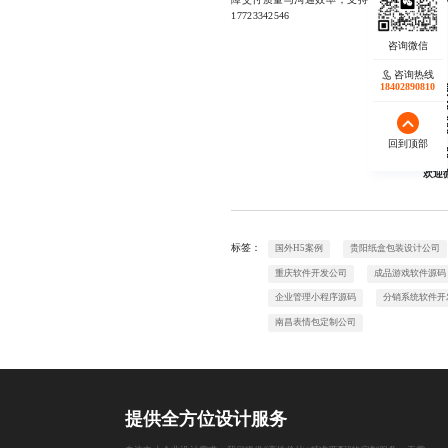
17723342546
咨询热线
18402890810
回到顶部
欢迎
标签：
国外H5案例
贵阳纸盒包装设计公司
重庆软件开发公司
成品游戏软件源码
企业管理小程序源码
分销系统软件开
南昌表情包定制公司
提供全方位设计服务