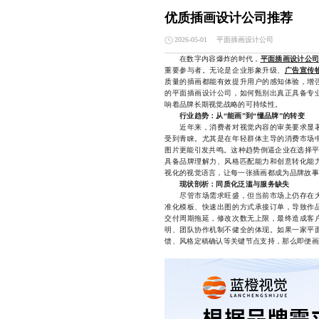
优质插画设计公司推荐
平面插画设计公司
2026-05-01
在数字内容爆炸的时代，
平面插画设计公
重要参与者。无论是企业形象升级、
广告宣传
质量的插画都能有效提升用户的感知体验，增
的平面插画设计公司，如何甄别出真正具备专
响着品牌长期视觉战略的可持续性。
行业趋势：从“能画”到“懂品牌”的转变
近年来，消费者对视觉内容的审美要求显著
受到青睐。尤其是在年轻群体主导的消费市场
图片更能引发共鸣。这种趋势倒逼企业在选择平
具备品牌理解力、风格匹配能力和创意转化能
视化的视觉语言，让每一张插画都成为品牌故事
现状剖析：同质化泛滥与服务缺失
尽管市场需求旺盛，但当前市场上仍存在大
准化模板、快速出图的方式承接订单，导致作
交付周期拖延，修改次数无上限，最终造成客
明、团队协作机制不健全的体现。如果一家平
馈、风格定稿确认等关键节点支持，那么即便画