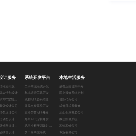
设计服务
系统开发平台
本地生活服务
武汉微信推文排版设计
二手商城系统开发
成都正规贷款中介
牌表情包设计
私域运营工具开发
网上报修系统定制
南京教学PPT定制设计
成都APP源码搭建
贷款代办公司
装袋设计公司
外卖点餐系统开发
成都日式风装修
情包设计公司
直播带货APP开发
眉山全屋整装公司
南京微信动图设计公司
郑州APP定制开发
微信报修系统
北京品牌长图设计公司
武汉小程序UI设计公司
装饰装修公司
南京商品插画设计公司
多门店商城系统
专业装修公司