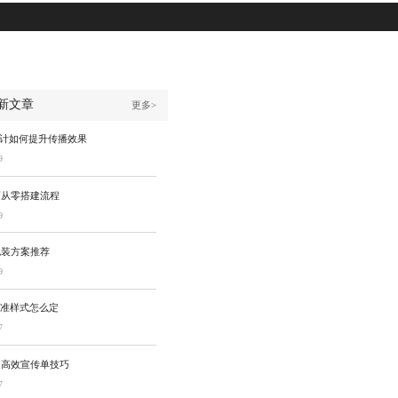
新文章
更多>
设计如何提升传播效果
9
画从零搭建流程
9
包装方案推荐
9
标准样式怎么定
7
造高效宣传单技巧
7