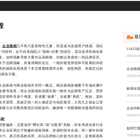
程
最
，
企业插画
已不再只是装饰性元素，而是成为连接用户情感、强化
LOGO
内容时，会不自觉地陷入“插画=好看”的误区，盲目追求风格化表
2026-05-0
度。这种现象导致大量作品虽精致，但难以形成统一的品牌语言。
务于品牌战略，具备清晰的定位、一致的视觉系统和可延展的内容
用的插画应用体系？本文将围绕需求分析、创意构思、风格定位到
企业插
的策划方案。
2026-05-0
业插画与商业插画并非同一概念。商业插画更侧重于市场传播中
标准化
传册等场景；而企业插画则强调长期一致性与品牌资产沉淀，贯穿
2026-05-0
训资料等多个维度。前者重“效果”，后者重“系统”。例如，某科
技术原理，若缺乏统一的人物设定与色彩规范，久而久之就会让受
须建立在完整的视觉识别框架内，确保每一张图都能传递相同的品
企业IP
2026-05-0
匹配
偏差：过度追求“网红风”或“治愈系”风格，却未考虑自身行业
如何打
类企业采用过于萌趣的插画风格，容易削弱专业感；而一家年轻潮
2026-05-0
和力。真正的高效应用，应以品牌核心价值为出发点，反推插画风