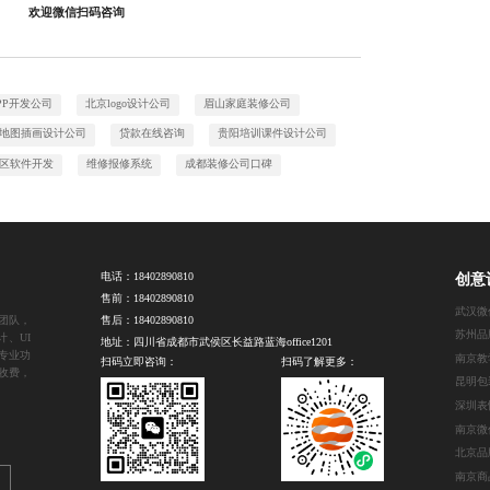
欢迎微信扫码咨询
PP开发公司
北京logo设计公司
眉山家庭装修公司
地图插画设计公司
贷款在线咨询
贵阳培训课件设计公司
区软件开发
维修报修系统
成都装修公司口碑
电话：
18402890810
创意
售前：
18402890810
团队，
售后：
18402890810
苏州品
、UI
地址：四川省成都市武侯区长益路蓝海office1201
专业功
扫码立即咨询：
扫码了解更多：
收费，
昆明包
深圳表