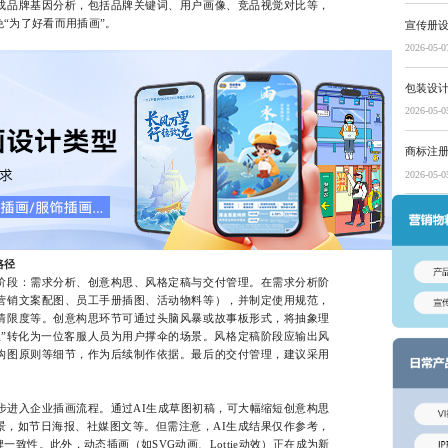
成品牌基因分析，包括品牌关键词、用户画像、竞品视觉对比等，
“为了好看而用插画”。
宣传册
2026-05-0
包装设
2026-05-0
商标注
2026-05-0
路径
段：需求分析、创意构思、风格定稿与交付管理。在需求分析阶
营销文案配图、员工手册插图、活动物料等），并制定使用规范，
情限度等。创意构思环节可通过头脑风暴或故事板形式，将抽象理
上”转化为一位客服人员为用户撑伞的场景。风格定稿阶段应输出风
构图原则等细节，作为后续制作依据。最后的交付管理，建议采用
步进入企业插画流程。通过AI生成草图初稿，可大幅缩短创意构思
景，如节日海报、社媒图文等。但需注意，AI生成结果仅作参考，
致性。此外，动态插画（如SVG动画、Lottie动效）正在成为新