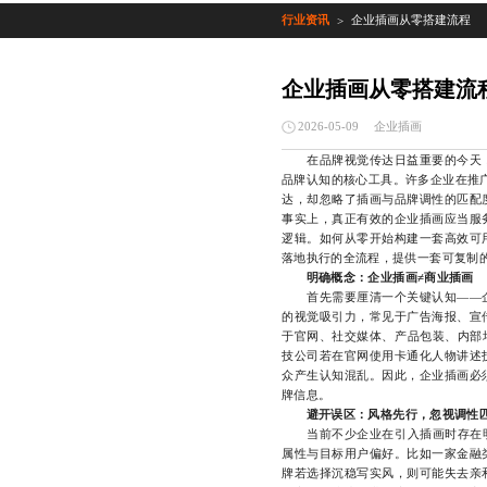
行业资讯
企业插画从零搭建流程
>
企业插画从零搭建流
企业插画
2026-05-09
在品牌视觉传达日益重要的今天
品牌认知的核心工具。许多企业在推广
达，却忽略了插画与品牌调性的匹配
事实上，真正有效的企业插画应当服
逻辑。如何从零开始构建一套高效可
落地执行的全流程，提供一套可复制
明确概念：企业插画≠商业插画
首先需要厘清一个关键认知——企
的视觉吸引力，常见于广告海报、宣
于官网、社交媒体、产品包装、内部培
技公司若在官网使用卡通化人物讲述
众产生认知混乱。因此，企业插画必
牌信息。
避开误区：风格先行，忽视调性
当前不少企业在引入插画时存在明显
属性与目标用户偏好。比如一家金融
牌若选择沉稳写实风，则可能失去亲