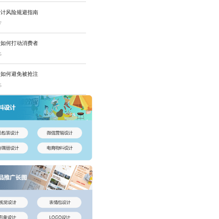
设计风险规避指南
7
计如何打动消费者
5
册如何避免被抢注
5