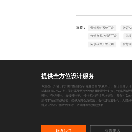
标签：
营销网站系统开发
教育A
食堂点餐小程序开发
武汉
问诊软件开发公司
智慧园
提供全方位设计服务
专注设计外包，我们以“性价比高+服务全面”脱颖而出。相比自建设计
成本降低50%以上，同时享受更专业的多领域设计支持，包括品牌设计
设计、营销设计、海报设计等。设计师均经过严格筛选，具备扎实的
底与丰富的实战经验。提供免费创意提案，合作过程透明化，无隐藏
满足企业设计需求的同时，达到降本增效的效果。
联系我们
查看更多