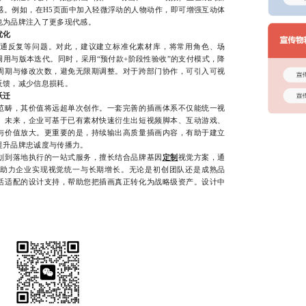
感。例如，在H5页面中加入轻微浮动的人物动作，即可增强互动体
也为品牌注入了更多现代感。
优化
反复等问题。对此，建议建立标准化素材库，将常用角色、场
用与版本迭代。同时，采用“预付款+阶段性验收”的支付模式，降
周期与修改次数，避免无限期调整。对于跨部门协作，可引入可视
反馈，减少信息损耗。
跃迁
畴，其价值将远超单次创作。一套完善的插画体系不仅能统一视
。未来，企业可基于已有素材快速衍生出短视频脚本、互动游戏、
与价值放大。更重要的是，持续输出高质量插画内容，有助于建立
提升品牌忠诚度与传播力。
到落地执行的一站式服务，擅长结合品牌基因
定制
视觉方案，通
助力企业实现视觉统一与长期增长。无论是初创团队还是成熟品
活适配的设计支持，帮助您把插画真正转化为战略级资产。设计中