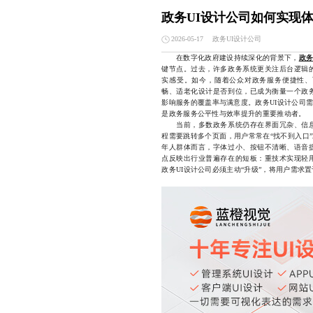
政务UI设计公司如何实现
政务UI设计公司
2026-05-17
在数字化政府建设持续深化的背景下，
政务
键节点。过去，许多政务系统更关注后台逻辑
实感受。如今，随着公众对政务服务便捷性、
畅、适老化设计是否到位，已成为衡量一个政
影响服务的覆盖率与满意度。政务UI设计公司
是政务服务公平性与效率提升的重要推动者。
当前，多数政务系统仍存在界面冗杂、信息
程需要跳转多个页面，用户常常在“找不到入口
年人群体而言，字体过小、按钮不清晰、语音
点反映出行业普遍存在的短板：重技术实现轻
政务UI设计公司必须主动“升级”，将用户需求