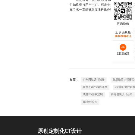
们始终坚持用户中心、标准先行、敏捷迭代的原
在寻求一支能够深度理解政务场景、具备实战能力的政
咨询热线
18402890810
回到顶部
欢迎
标签：
广州网站设计制作
重庆微信小程序定
南京互动小程序开发
杭州H5游戏定
成都H5游戏定制
高端包装设计公司
H5制作公司
原创定制化UI设计