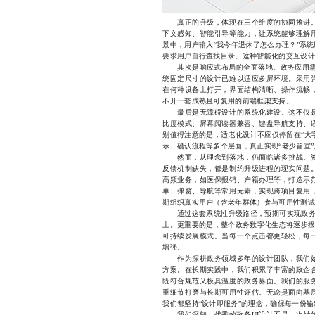
真正的升级，体现在三个维度的协同推进。
下文感知、智能引导等能力，让系统能够理解
景中，用户输入“我今年退休了怎么办理？”系
要求用户自行查找目录。这种智能化的交互设计
其次是响应式布局的全面落地。政务应用需覆
统固定尺寸的设计已难以适应多屏环境。采用
在何种设备上打开，界面结构清晰、操作流畅
不开一套成熟且可复用的前端框架支持。
最后是无障碍设计的系统化建设。这不仅是
比度模式、屏幕阅读器兼容、键盘导航支持、
别值得注意的是，适老化设计不应仅停留在“大
示、确认流程等多个层面，真正实现“老少皆宜”
然而，从理念到落地，仍面临诸多挑战。资
反馈机制缺失，都是制约升级进程的现实问题
高频业务，如医保报销、户籍办理等，打造示
单、弹窗、导航等常用元素，实现跨项目复用
期组织真实用户（含老年群体）参与可用性测试
通过这套系统性升级路径，预期可实现政务应用
上。更重要的是，整个政务数字化生态将逐步摆
可持续发展模式。当每一个点击都更轻松，每
增强。
作为深耕政务领域多年的设计团队，我们始
方案。在长期实践中，我们积累了丰富的政企
既符合规范又极具温度的政务界面。我们的服
重细节打磨与长期可用性评估。无论是面向基
我们都坚持“设计即服务”的理念，确保每一份
我们深知，优秀的政务UI设计不是一次性的