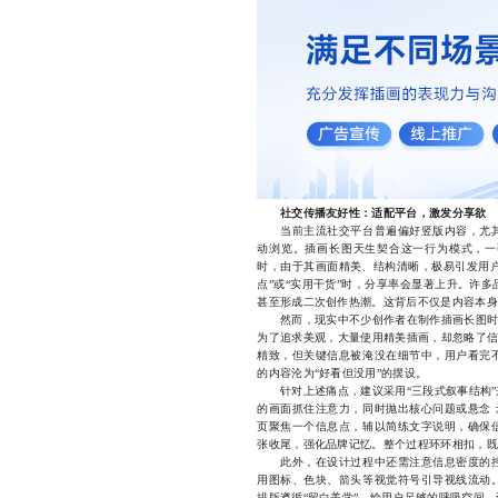
社交传播友好性：适配平台，激发分享欲
当前主流社交平台普遍偏好竖版内容，尤其
动浏览。插画长图天生契合这一行为模式，一
时，由于其画面精美、结构清晰，极易引发用户
点”或“实用干货”时，分享率会显著上升。许
甚至形成二次创作热潮。这背后不仅是内容本身
然而，现实中不少创作者在制作插画长图时仍
为了追求美观，大量使用精美插画，却忽略了信
精致，但关键信息被淹没在细节中，用户看完
的内容沦为“好看但没用”的摆设。
针对上述痛点，建议采用“三段式叙事结构”
的画面抓住注意力，同时抛出核心问题或悬念
页聚焦一个信息点，辅以简练文字说明，确保
张收尾，强化品牌记忆。整个过程环环相扣，既
此外，在设计过程中还需注意信息密度的控
用图标、色块、箭头等视觉符号引导视线流动
排版遵循“留白美学”，给用户足够的呼吸空间