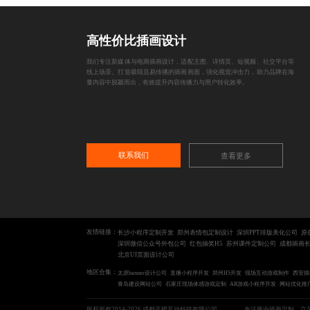
高性价比插画设计
我们专注新媒体与电商插画设计，适配主图、详情页、短视频、社交平台等
线上场景。打造吸睛且易传播的插画画面，强化视觉冲击力，助力品牌在海
量内容中脱颖而出，有效提升内容传播力与用户转化效率。
联系我们
查看更多
友情链接：
长沙小程序定制开发
郑州表情包定制设计
深圳PPT排版美化公司
原
深圳微信公众号外包公司
红包抽奖H5
苏州课件定制公司
成都插画
北京UI页面设计公司
地区合集：
太原banner设计公司
直播小程序开发
郑州H5开发
现场互动游戏制作
西安插
青岛建设网站公司
石家庄现场体感游戏定制
AR游戏小程序开发
网站优化推
版权所有2014-2026 成都蓝橙互动科技有限公司
专注商业插画定制，立