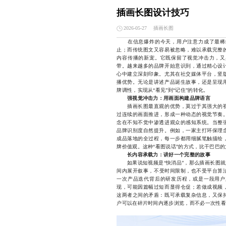
插画长图设计技巧
插画长图
2026-05-27
在信息爆炸的今天，用户注意力成了最稀缺
止；而传统图文又容易被忽略，难以承载完整
内容传播的新宠。它既保留了视觉冲击力，又
带。越来越多的品牌开始意识到，通过精心设
心中建立深刻印象。尤其在社交媒体平台，竖
播优势。无论是讲述产品诞生故事，还是呈现
牌调性，实现从“看见”到“记住”的转化。
强视觉冲击力：用画面构建品牌语言
插画长图最直观的优势，莫过于其强大的视
过连续的画面推进，形成一种动态的视觉节奏
念在不知不觉中渗透进观众的感知系统。当整
品牌识别度自然提升。例如，一家主打环保理
成品落地的全过程，每一步都用细腻笔触描绘
牌价值观。这种“看图说话”的方式，比干巴巴
长内容承载力：讲好一个完整的故事
如果说短视频是“快消品”，那么插画长图就是
间内展开叙事，不受时间限制，也不受平台算
一次产品迭代背后的研发历程，或是一段用户
现，可能因篇幅过短而显得仓促；若做成视频
这两者之间的矛盾：既可承载复杂信息，又保
户可以在碎片时间内逐步浏览，而不必一次性看