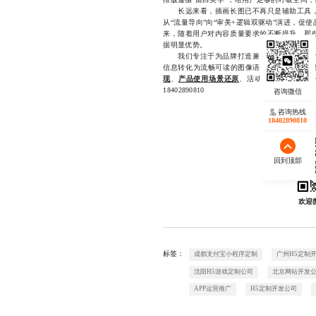
长远来看，插画长图已不再只是辅助工具，
从“流量导向”向“审美+逻辑双驱动”演进，
来，随着用户对内容质量要求的不断提升，那
据明显优势。
我们专注于为品牌打造兼具艺术性与传播力
信息转化为流畅可读的图像语言，帮助客户实现
现
、
产品使用场景还原
、活动宣传推广等多个
18402890810
咨询热线
18402890810
回到顶部
欢迎
标签：
成都支付宝小程序定制
广州H5定制
沈阳H5游戏定制公司
北京网站开发
APP运营推广
H5定制开发公司