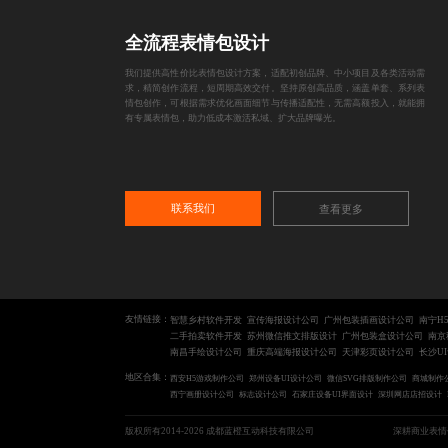
全流程表情包设计
我们提供高性价比表情包设计方案，适配初创品牌、中小项目及各类活动需
求，精简创作流程，短周期高效交付。坚持原创高品质，涵盖单套、系列表
情包创作，可根据需求优化画面细节与传播适配性，无需高额投入，就能拥
有专属表情包，助力低成本激活私域、扩大品牌曝光。
联系我们
查看更多
友情链接：
智慧乡村软件开发
宣传海报设计公司
广州包装插画设计公司
南宁H
二手拍卖软件开发
苏州微信推文排版设计
广州包装盒设计公司
南京
南昌手绘设计公司
重庆高端海报设计公司
天津彩页设计公司
长沙U
地区合集：
西安H5游戏制作公司
郑州设备UI设计公司
微信SVG排版制作公司
商城制作
西宁画册设计公司
标志设计公司
石家庄设备UI界面设计
深圳网店店招设计
版权所有2014-2026 成都蓝橙互动科技有限公司
深耕商业表情