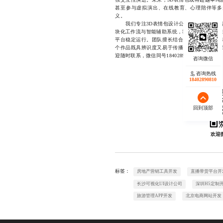
甚至参与虚拟演出、在线教育、心理陪伴等多
义。
我们专注3D表情包设计公司领域多年，深谙
块化工作流与智能辅助系统，我们能帮助客户在
平台稳定运行。团队擅长结合品牌调性打造独
个作品既具辨识度又易于传播。如果您正在寻
迎随时联系，微信同号18402890810。
咨询热线
18402890810
回到顶部
欢迎
标签：
房地产营销工具开发
直播带货平台开
长沙可视化UI设计公司
深圳H5定制
旅游管理APP开发
北京电商网站开发