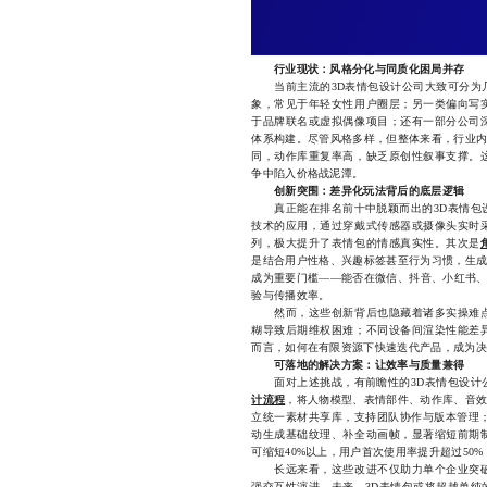
行业现状：风格分化与同质化困局并存
当前主流的3D表情包设计公司大致可分为几
象，常见于年轻女性用户圈层；另一类偏向写
于品牌联名或虚拟偶像项目；还有一部分公司
体系构建。尽管风格多样，但整体来看，行业内
同，动作库重复率高，缺乏原创性叙事支撑。
争中陷入价格战泥潭。
创新突围：差异化玩法背后的底层逻辑
真正能在排名前十中脱颖而出的3D表情包设
技术的应用，通过穿戴式传感器或摄像头实时
列，极大提升了表情包的情感真实性。其次是
是结合用户性格、兴趣标签甚至行为习惯，生成
成为重要门槛——能否在微信、抖音、小红书、T
验与传播效率。
然而，这些创新背后也隐藏着诸多实操难点
糊导致后期维权困难；不同设备间渲染性能差
而言，如何在有限资源下快速迭代产品，成为决
可落地的解决方案：让效率与质量兼得
面对上述挑战，有前瞻性的3D表情包设计公
计流程
，将人物模型、表情部件、动作库、音效
立统一素材共享库，支持团队协作与版本管理；
动生成基础纹理、补全动画帧，显著缩短前期
可缩短40%以上，用户首次使用率提升超过50
长远来看，这些改进不仅助力单个企业突破
强交互性演进。未来，3D表情包或将超越单纯