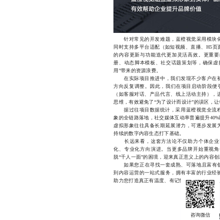
针对常见的开发难题，蓝橙视觉采用模块化
同时支持多平台适配（如短视频、直播、H5页
的内容更新与功能迭代更加灵活高效。更重要
册、动态脚本模板、社交话题策划等，确保虚
用”带来的资源浪费。
在实际项目推进中，我们发现不少客户在初
方向反复调整。因此，我们在项目启动阶段便引
（如客服对话、产品代言、线上活动主持），
思维，有效避免了“为了设计而设计”的误区，
据过往项目数据统计，采用蓝橙视觉全流程策
象的全链路落地，社交媒体互动率普遍提升40
虚拟形象往往具备长期延展潜力，可逐步发展
持续的数字内容生态打下基础。
长远来看，这套方法论不仅助力个体企业实
化、专业化方向演进。当更多品牌开始重视角
脱“千人一面”的困境，迎来真正意义上的内容创
如果您正在寻找一套成熟、可落地且富有创意
到内容运营的一站式服务，拥有丰富的行业经
助力您打造真正有温度、有记忆点的数字代言人。联系