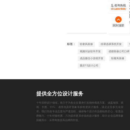
咨询热线
18140119082
欢迎
回到顶部
标签：
轻奢风装修
排课选课系统开发
视频问诊软件开发
成都装修公司口碑
成品微信小游戏开发
轻奢风装修
重庆VI设计公司
提供全方位设计服务
十年深耕设计领域，致力于为各企业量身打造独特视觉方案。涵盖海报、插
画、长图、SVG、表情包及IP形象等多维度设计服务，满足企业多元化需
求。我们凭借专业态度与严谨流程，确保每个设计作品都独具匠心，彰显品
牌魅力。十年经验积累，只为提供更具价值的设计服务，助力企业品牌形象
脱颖而出，从而有效提高品牌的价值。