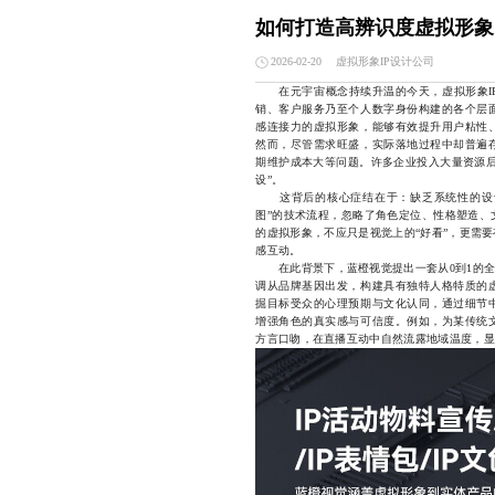
如何打造高辨识度虚拟形象
虚拟形象IP设计公司
2026-02-20
在元宇宙概念持续升温的今天，虚拟形象IP
销、客户服务乃至个人数字身份构建的各个层
感连接力的虚拟形象，能够有效提升用户粘性
然而，尽管需求旺盛，实际落地过程中却普遍
期维护成本大等问题。许多企业投入大量资源后
设”。
这背后的核心症结在于：缺乏系统性的设计
图”的技术流程，忽略了角色定位、性格塑造、
的虚拟形象，不应只是视觉上的“好看”，更需
感互动。
在此背景下，蓝橙视觉提出一套从0到1的全流
调从品牌基因出发，构建具有独特人格特质的
掘目标受众的心理预期与文化认同，通过细节
增强角色的真实感与可信度。例如，为某传统
方言口吻，在直播互动中自然流露地域温度，显