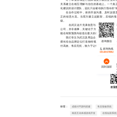
关系建立在相互理解与信任的基础上。一个真
化建议的设计团队，远比只会被动执行指令的“
在合作过程中，保持开放沟通、及时反馈意
正的创意火花。当双方建立起默契，后续的项
级。
在武汉这片充满创意与机遇的土地上，找到
公司，并非难事，关键在于方法与判断力。与
能在有限预算内创造出最大价值？谁能在一次次
我们专注为武汉及周边企业提供高品质的KV
擅长结合品牌定位打造独特视觉语言，确保每
付高效、售后无忧，致力于让每一次合作都成为品牌成
咨询热线
18140119082
回到顶部
欢迎
标签：
成都APP源码搭建
售后报修系统
南昌互动体感游戏开发
在线短剧系统