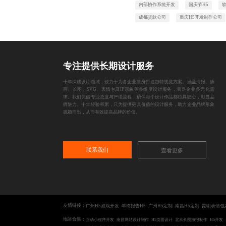
内部协作系统开发
国庆节H5
成都贷款公司
重庆H5开发制作公司
专注提供长期设计服务
十年深耕设计领域，致力于为各企业量身打造独特视觉方案。涵盖海报、插
画、长图、SVG、表情包及IP形象等多维度设计服务，满足企业多元化需
求。我们凭借专业态度与严谨流程，确保每个设计作品都独具匠心，彰显品
牌魅力。十年经验积累，只为提供更具价值的设计服务，助力企业品牌形象
脱颖而出，从而有效提高品牌的价值。
联系我们
查看更多
友情链接：
广州H5游戏开发
年终报告H5
广州H5定制
南昌H5定制
昆明表情包
地区合集：
互动小程序开发
南昌网站设计制作
H5页面设计
北京长图海报制作
H5开发