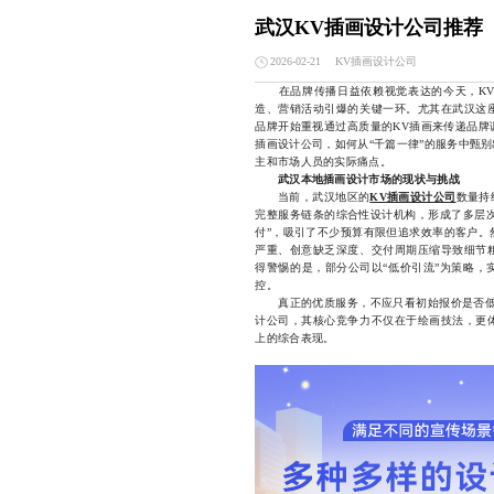
武汉KV插画设计公司推荐
KV插画设计公司
2026-02-21
在品牌传播日益依赖视觉表达的今天，KV
造、营销活动引爆的关键一环。尤其在武汉这
品牌开始重视通过高质量的KV插画来传递品牌
插画设计公司，如何从“千篇一律”的服务中甄
主和市场人员的实际痛点。
武汉本地插画设计市场的现状与挑战
当前，武汉地区的
KV插画设计公司
数量持
完整服务链条的综合性设计机构，形成了多层次
付”，吸引了不少预算有限但追求效率的客户。
严重、创意缺乏深度、交付周期压缩导致细节
得警惕的是，部分公司以“低价引流”为策略，
控。
真正的优质服务，不应只看初始报价是否低，
计公司，其核心竞争力不仅在于绘画技法，更
上的综合表现。