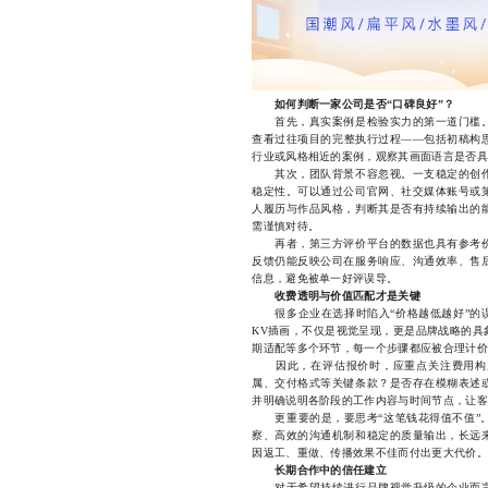
如何判断一家公司是否“口碑良好”？
首先，真实案例是检验实力的第一道门槛。
查看过往项目的完整执行过程——包括初稿构
行业或风格相近的案例，观察其画面语言是否具
其次，团队背景不容忽视。一支稳定的创作
稳定性。可以通过公司官网、社交媒体账号或
人履历与作品风格，判断其是否有持续输出的
需谨慎对待。
再者，第三方评价平台的数据也具有参考价
反馈仍能反映公司在服务响应、沟通效率、售
信息，避免被单一好评误导。
收费透明与价值匹配才是关键
很多企业在选择时陷入“价格越低越好”的误
KV插画，不仅是视觉呈现，更是品牌战略的具
期适配等多个环节，每一个步骤都应被合理计价
因此，在评估报价时，应重点关注费用构成
属、交付格式等关键条款？是否存在模糊表述
并明确说明各阶段的工作内容与时间节点，让客
更重要的是，要思考“这笔钱花得值不值”。
察、高效的沟通机制和稳定的质量输出，长远
因返工、重做、传播效果不佳而付出更大代价。
长期合作中的信任建立
对于希望持续进行品牌视觉升级的企业而言