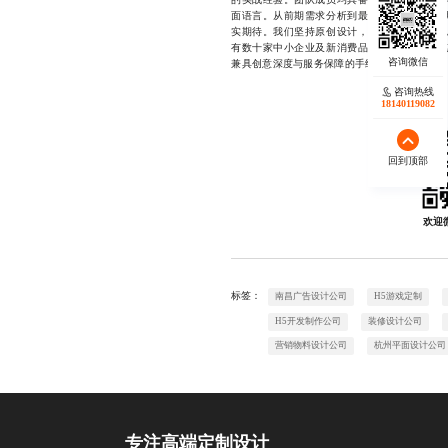
面语言。从前期需求分析到最终交付，全程透
实期待。我们坚持原创设计，拒绝模板化复制
有数十家中小企业及新消费品牌选择与我们长
兼具创意深度与服务保障的手绘插画设计公司，欢迎随
咨询热线
18140119082
回到顶部
欢迎
标签：
南昌广告设计公司
H5游戏定制
H5开发制作公司
装修设计公司
营销物料设计公司
杭州平面设计公司
专注高端定制设计