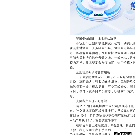
警惕低价陷阱，理性评估预算
市场上不乏报价极低的设计公司，动辄几百
往是素材复用、人员经验不足、流程简化甚至
迟、风格偏离等问题，反而拉长整体周期，增
率和售后支持的综合考量之上。一般来说，具备
较为常见，具体视复杂程度而定。这个价格区
验。
全流程服务保障合作顺畅
一个成熟的插画设计公司，不应只是“画图的
讨论、草图确认，到多轮修改调整，再到最终
先选择那些提供概念提案、可交互式修改、版
同时，签订正式合同尤为重要，明确交付内容
障。
真实客户评价不可忽视
网络上的口碑是检验一家公司真实水平的重
台、社交媒体评论区或行业社群，寻找真实客户
预期”的反馈，往往意味着这家公司不仅技术过
不动”“加钱才改”，就要慎重考虑了。
在综合评估上述维度后，你会发现，真正的“
回报。我们长期专注于手绘插画设计领域，深
的实战经验。团队成员均具备扎实的艺术功底