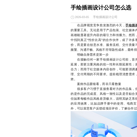
手绘插画设计公司怎么选
手绘插画设计公司
2026-03-05
在品牌视觉竞争愈发激烈的今天，
手绘插
的重要工具。无论是用于产品包装、社交媒体
画都能显著提升内容的吸引力和传播力。然而
中找到真正“性价比高”的合作伙伴，成了许多
价，而是要在创意水准、服务流程、交付质量
频繁、沟通不畅、风格不符等隐性成本，最终得
明确自身需求是第一步
在接触任何一家手绘插画设计公司前，首先
延展，那更注重风格的统一性和长期延展性；
击力；而用于社交媒体内容创作，可能更强调
理、交付周期的不同要求。提前梳理清楚需求
效。
案例作品要细看，而非只看数量
很多客户习惯于直接查看对方的作品集，但
的是作品的完成度、风格一致性以及是否贴合
但如果每幅作品风格差异极大，说明其缺乏系
的应用效果，比如品牌手册中的使用、电商页
外，可以留意客户反馈或项目评价，了解合作过