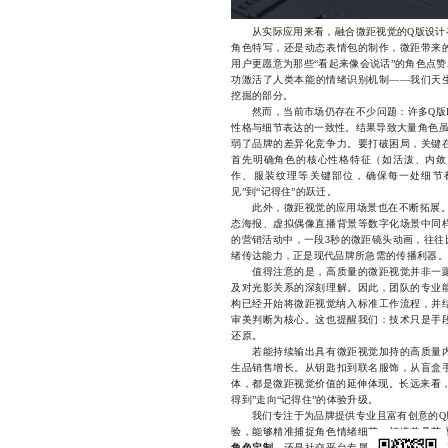
从实际应用来看，融合微距视觉的Q版设计在
角色特写，还是动态表情包的制作，微距带来
用户更愿意为那些“看起来像会说话”的角色点
功激活了人类本能的情绪识别机制——我们天
挖掘的部分。
然而，当前市场仍存在不少问题：许多Q版I
性格与细节表达的一致性。结果导致大量角色虽
弱了品牌的差异化竞争力。要打破困局，关键
首先明确角色的核心性格特征（如活泼、内敛
作、服装纹理等关键部位，确保每一处细节
见”到“记得住”的跃迁。
此外，微距视觉的应用场景也在不断拓展。除
态海报、虚拟偶像直播背景等数字化场景中同
的营销活动中，一段3秒的微距镜头动画，往往
绪传达能力，正是现代品牌所急需的传播利器。
值得注意的是，高质量的微距视觉并非一蹴
及对光影关系的深刻理解。因此，团队的专业
构已经开始将微距视觉纳入标准工作流程，并结
审美判断为核心。这也提醒我们：技术只是手
还原。
若能持续输出具有微距视觉加持的高质量内
生品销售增长。从钥匙扣到联名服饰，从盲盒
体，都是微距视觉价值的延伸体现。长远来看，
得到”走向“记得住”的体验升级。
我们专注于为品牌提供专业且富有创意的Q版
验，能够精准捕捉角色情绪细节，打造兼具艺
角色定制
，还是社交平台专属表情包设计，我