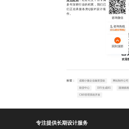
多年深耕行业的积累，我们已成功助力多个项
们正在承接各类Q版IP设计项目，若您有需求，欢
作。
咨询热线
18140119082
回到顶部
欢迎
标签：
成都小微企业融资贷款
网站制作公司
助贷中心
DIY生成H5
国潮插画
CMS管理系统开发
专注提供长期设计服务