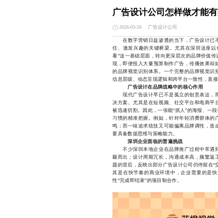
广告设计公司怎样做才能有
广告设计公司
2026-03-26
在数字营销日益渗透的当下，广告设计已不
任、激发兴趣的关键桥梁。尤其在深圳这座以
看”这一基础层面，转向更深层次的品牌价值传
现，即便投入大量预算制作广告，传播效果却
的品牌视觉识别体系。一个完整的品牌视觉识
信息层级、动态呈现逻辑和跨平台一致性，直接
广告设计在品牌战略中的核心作用
现代广告设计早已不是孤立的创意表达，而
决方案。尤其是在短视频、社交平台和电商平
被迅速切割。因此，一张能“抓人”的海报、一
习惯的精准把握。例如，针对年轻消费群体的
鸣；而一味追求炫技又可能偏离品牌调性，造
要具备数据思维与策略能力。
深圳企业面临的普遍挑战
不少深圳本地企业在品牌推广过程中常遇到
颖而出；设计周期冗长，沟通成本高，频繁返
题的背后，反映出部分广告设计公司仍停留在“
其是在快节奏的商业环境中，企业需要的是快
性“完成即结束”的项目制合作。