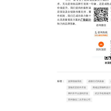
求。无论是初创品牌打造第一印象，还是成熟
价值提升。我们提供的服务涵盖品牌VI系统搭
容策划及全链路传播支持，覆盖从概念到落地
作机制，我们已成功助力数十家企业完成品牌
出高质量视觉方案的
广告设计公司
，欢迎直接联
响力的品牌形象。
咨询热线
18140119082
回到顶部
欢迎
标签：
故障报修系统
成都日式风装修
宠物买卖软件开发
商城运营物料设计
网约车平台源码开发
武汉手机商城开
郑州微信二次开发公司