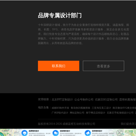
品牌专属设计部门
十年深耕设计领域，致力于为各企业量身打造独特视觉方案。涵盖海报、插
画、长图、SVG、表情包及IP形象等多维度设计服务，满足企业多元化需
求。我们凭借专业态度与严谨流程，确保每个设计作品都独具匠心，彰显品
牌魅力。十年经验积累，只为提供更具价值的设计服务，助力企业品牌形象
脱颖而出，从而有效提高品牌的价值。
联系我们
查看更多
友情链接：
北京PPT定制设计
公众号制作公司
石家庄H5定制公司
昆明长图海报
地区合集：
成都H5制作开发
青岛快闪视频剪辑
三亚淘宝美工设计
南京微信SVG推文排
广州IP迭代设计
网站定制公司
南宁网店店招设计
石家庄手机海报设计公司
版权所有2014-2026 成都蓝橙互动科技有限公司
我们提供灵