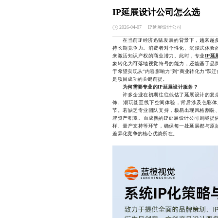
IP延展设计公司怎么选
IP延展设计公司
2026-04-07
在当前IP经济迅猛发展的背景下，越来越多
持长期竞争力。消费者对个性化、沉浸式体验
来激活知识产权的商业潜力。此时，专业
IP
象转化为可落地视觉符号的能力，还能基于品
于希望实现从“内容影响力”到“商业转化力”
是项目成功的关键前提。
为何需要专业的IP延展设计服务？
许多企业在初期往往低估了延展设计的复杂
饰、潮玩甚至线下空间体验，背后涉及色彩体
节。若缺乏专业团队支持，极易出现风格割裂
牌资产积累。而成熟的IP延展设计公司则能提
样、量产支持等环节，确保每一处延展都与原
差异化竞争的核心优势所在。