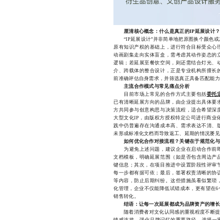
厘清核心概念：什么是真正的IP延展设计
“IP延展设计”并非简单地把原图换个颜色或
原有知识产权的基础上，进行符合目标受众心
动画剧集走向实体盲盒，需考虑其动作姿态的
逻辑；若延展至餐饮空间，则还需结合灯光、
介、跨载体的整合设计，正是专业机构所擅长
前准确评估自身需求，并筛选真正具备匹配能力
主流合作模式与常见痛点分析
目前市场上常见的合作方式主要包括
委托
已有清晰延展方向的品牌，由企业提出具体要
方共同参与创意构思与决策流程，适合希望深
大型文化IP，由版权方授权特定公司进行商业
践中仍普遍存在沟通成本高、需求表达不清、
未形成标准化文档而导致返工、延期的情况屡见
如何优化合作对接流程？关键在于规范化与
为避免上述问题，建议企业在启动合作前即
文档模板，明确延展范围（如是否包含周边产
键信息；其次，在项目推进中设置阶段性评审
每一步都有据可依；最后，签署权责清晰的协
等内容，防止后期纠纷。这些措施虽看似繁琐
化管理，企业不仅能降低试错成本，更有望在6
销售转化。
结语：让每一次延展都成为品牌资产的增长
随着消费者对文化认同感的重视程度不断提升，
情感连接、强化品牌记忆的重要路径。选择一家