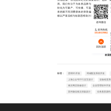
局。我们专注于为各类品牌与创作者提供从概
转化为可量产、可传播、可盈利的产品形态。
准把握不同消费群体的审美偏好。无论是潮玩
都以严谨流程与创新思维助力客户实现价值最大化。1
咨询热线
18140119082
回到顶部
欢迎
标签：
昆明H5开发
同城配送系统开发
上海公众号SVG交互设计
设备租赁系
南京网店装修设计
企业管理软件开发
苏州微信推文排版设计
任务悬赏源码