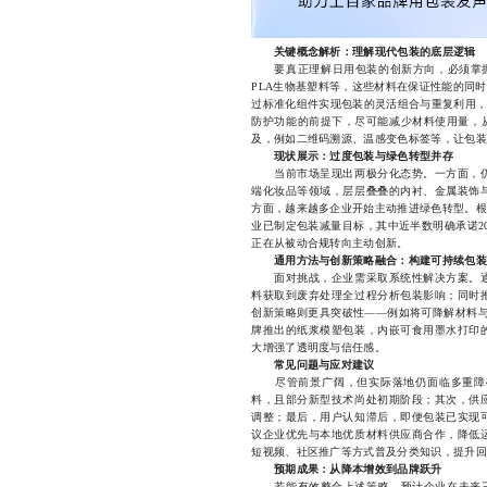
关键概念解析：理解现代包装的底层逻辑
要真正理解日用包装的创新方向，必须掌握几
PLA生物基塑料等，这些材料在保证性能的同
过标准化组件实现包装的灵活组合与重复利用，
防护功能的前提下，尽可能减少材料使用量，从
及，例如二维码溯源、温感变色标签等，让包装
现状展示：过度包装与绿色转型并存
当前市场呈现出两极分化态势。一方面，仍
端化妆品等领域，层层叠叠的内衬、金属装饰
方面，越来越多企业开始主动推进绿色转型。根据
业已制定包装减量目标，其中近半数明确承诺20
正在从被动合规转向主动创新。
通用方法与创新策略融合：构建可持续包装
面对挑战，企业需采取系统性解决方案。通用
料获取到废弃处理全过程分析包装影响；同时
创新策略则更具突破性——例如将可降解材料与
牌推出的纸浆模塑包装，内嵌可食用墨水打印
大增强了透明度与信任感。
常见问题与应对建议
尽管前景广阔，但实际落地仍面临多重障碍
料，且部分新型技术尚处初期阶段；其次，供
调整；最后，用户认知滞后，即便包装已实现
议企业优先与本地优质材料供应商合作，降低
短视频、社区推广等方式普及分类知识，提升回
预期成果：从降本增效到品牌跃升
若能有效整合上述策略，预计企业在未来三年