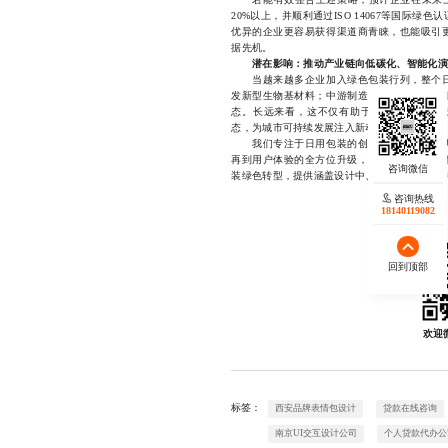
20%以上，并顺利通过ISO 14067等国际
优异的企业更容易获得渠道商青睐，也能吸引
据先机。
潜在影响：推动产业链向低碳化、智能化演
当越来越多企业加入绿色包装行列，整个日
发新型生物基材料；中游制造环节将引入更多
态。长远来看，这不仅有助于构建循环经济模
态，为城市可持续发展注入新动能。
我们专注于日用包装的创新设计与全链路优
再到用户体验的全方位升级，凭借多年行业经
装绿色转型，提供涵盖设计中、开发全流程支持，微信
咨询热线
18140119082
回到顶部
欢迎
标签：
西安品牌表情包设计
贷款在线咨询
南京UI交互设计公司
个人贷款代办公