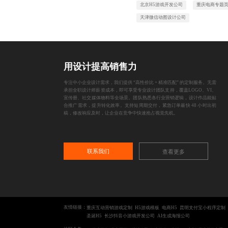
北京H5游戏开发公司
重庆电商专题
天津微信动图设计公司
用设计提高销售力
专注中小企业设计需求，我们提供 “高性价比 + 精准匹配” 的定制服务。无需
承担全职设计师薪资成本，即可享受专业设计团队支持，覆盖LOGO、VI、
宣传册、社交媒体物料等全场景。团队熟悉各行业营销逻辑，设计作品能贴
合推广需求，提升转化效率。支持短周期交付，紧急订单最快 48 小时出初
稿，修改响应及时，让企业在竞争中快速抢占视觉先机。
联系我们
查看更多
友情链接：
重庆互动营销游戏定制
H5游戏模板
电商H5
昆明支付宝小程序定制
圣诞H5
长沙抖音小游戏开发公司
AI生成海报公司