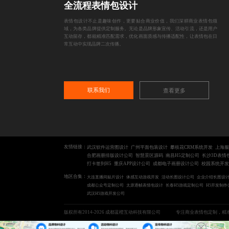
全流程表情包设计
表情包设计不止是趣味创作，更要贴合商业价值，我们深耕商业表情包领
域，为各类品牌提供定制服务。无论是品牌形象宣传、活动引流，还是用户
互动留存，都能精准匹配需求，优化画面质感与传播适配性，让表情包在日
常互动中实现品牌二次传播。
联系我们
查看更多
友情链接：
武汉软件运营图设计
广州平面包装设计
攀枝花CRM系统开发
上海服
合肥画册排版设计公司
智慧景区源码
南昌H5定制公司
长沙3D表情
打卡签到H5
重庆APP设计公司
成都电子画册设计公司
校园系统开发
地区合集：
大连直播间贴片设计
体感互动游戏开发
活动长图设计公司
企业介绍长图设
成都公众号定制公司
太原逐帧表情包设计
长春H5游戏定制公司
H5开发制作
武汉H5游戏开发公司
版权所有2014-2026 成都蓝橙互动科技有限公司
专注商业表情包定制，精