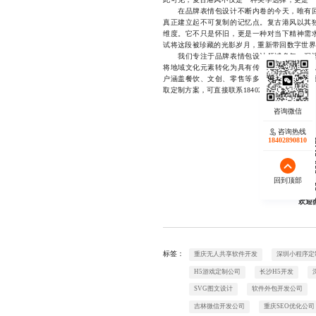
在品牌表情包设计不断内卷的今天，唯有回
真正建立起不可复制的记忆点。复古港风以其
维度。它不只是怀旧，更是一种对当下精神需
试将这段被珍藏的光影岁月，重新带回数字世界
我们专注于品牌表情包设计领域多年，深
将地域文化元素转化为具有传播力的创意内容
户涵盖餐饮、文创、零售等多个行业，均取得
取定制方案，可直接联系18402890810。
咨询热线
18402890810
回到顶部
欢迎
标签：
重庆无人共享软件开发
深圳小程序定
H5游戏定制公司
长沙H5开发
SVG图文设计
软件外包开发公司
吉林微信开发公司
重庆SEO优化公司