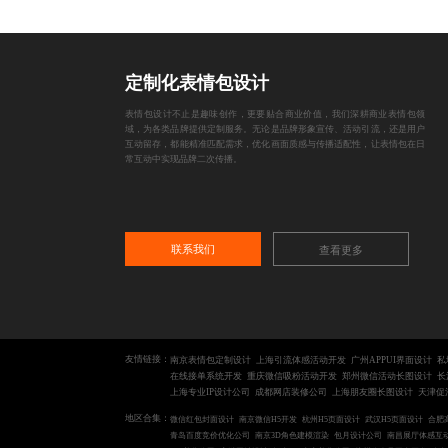
定制化表情包设计
表情包设计不止是趣味创作，更要贴合商业价值，我们深耕商业表情包领
域，为各类品牌提供定制服务。无论是品牌形象宣传、活动引流，还是用户
互动留存，都能精准匹配需求，优化画面质感与传播适配性，让表情包在日
常互动中实现品牌二次传播。
联系我们
查看更多
友情链接：
南京表情包定制设计
上海引流体感活动开发
广州APPUI界面设计
私
在线接单系统开发
重庆微信吸粉活动开发
郑州微信活动长图设计
长
上海专业IP设计公司
成都网店装修公司
上海朋友圈长图设计
天津促
地区合集：
微信红包封面设计
南京微信H5开发
杭州H5页面设计
武汉H5页面设计
合肥
青岛百度竞价优化公司
南京3D角色建模渲染
包月设计公司
南昌展厅体感互