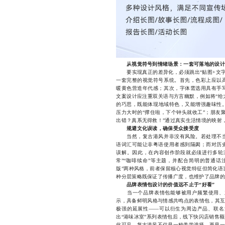
从视觉符号到情绪场景：一套可落地的设计
要实现真正的差异化，必须跳出“贴图+文字
一套完整的视觉符号系统。首先，色彩上应以
暖黄色营造年代感；其次，字体需选用具有手
文案设计应注重双关语与方言幽默，例如将“给力
的巧思，既能体现地域特色，又能增强趣味性
压力大时的“撑住啦，下个钟头就收工”；朋友
出错？真系无得救！”通过真实生活情境的映射
规避文化误读，确保受众接受度
当然，复古港风并非没有风险。若处理不当
语词汇可能让非粤语使用者感到隔阂；而对历
误解。因此，在内容创作阶段就必须进行多轮
常”“咖啡续命”等主题，并配合简明的普通话
版”两种风格，前者保留核心视觉特征但简化语
种分层策略既保证了传播广度，也维护了品牌的
品牌表情包设计的价值远不止于“好看”
当一个品牌表情包能够被用户频繁使用、主
示，具备鲜明风格与情感共鸣点的表情包，其互
极强的延展性——可以衍生为周边产品、联名
出“港味冰室”系列表情包后，线下快闪店销售
此可见，复古港风不仅是一种美学选择，更是一