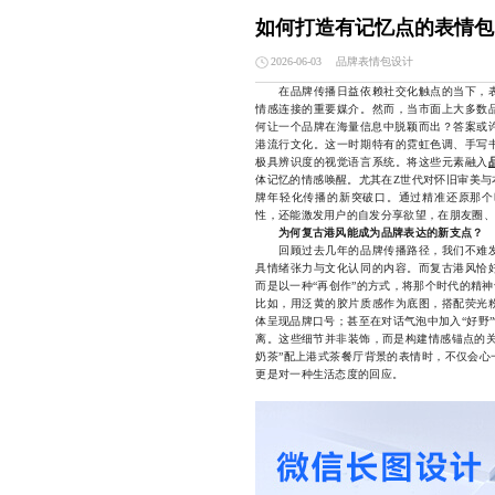
如何打造有记忆点的表情包
品牌表情包设计
2026-06-03
在品牌传播日益依赖社交化触点的当下，表
情感连接的重要媒介。然而，当市面上大多数
何让一个品牌在海量信息中脱颖而出？答案或许
港流行文化。这一时期特有的霓虹色调、手写
极具辨识度的视觉语言系统。将这些元素融入
体记忆的情感唤醒。尤其在Z世代对怀旧审美与
牌年轻化传播的新突破口。通过精准还原那个
性，还能激发用户的自发分享欲望，在朋友圈、
为何复古港风能成为品牌表达的新支点？
回顾过去几年的品牌传播路径，我们不难发
具情绪张力与文化认同的内容。而复古港风恰
而是以一种“再创作”的方式，将那个时代的精
比如，用泛黄的胶片质感作为底图，搭配荧光
体呈现品牌口号；甚至在对话气泡中加入“好野
离。这些细节并非装饰，而是构建情感锚点的关
奶茶”配上港式茶餐厅背景的表情时，不仅会心
更是对一种生活态度的回应。